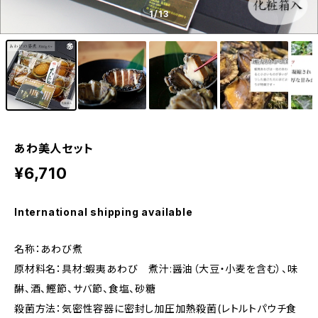
1
/13
あわ美人セット
¥6,710
International shipping available
名称：あわび煮
原材料名：具材:蝦夷あわび 煮汁:醤油（大豆・小麦を含む）、味
醂、酒、鰹節、サバ節、食塩、砂糖
殺菌方法：気密性容器に密封し加圧加熱殺菌(レトルトパウチ食