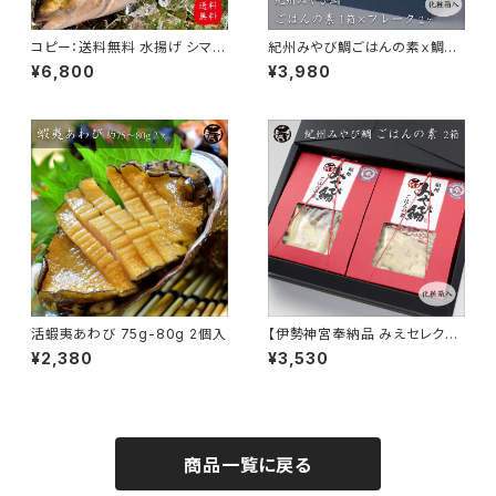
コピー：送料無料 水揚げ シマア
紀州みやび鯛ごはんの素ｘ鯛フ
ジ 1.0kg-1.3kg 1尾 愛媛県
レーク
¥6,800
¥3,980
産
活蝦夷あわび 75g-80g 2個入
【伊勢神宮奉納品 みえセレクシ
ョン選定品】紀州みやび鯛ごは
¥2,380
¥3,530
んの素セット（2合～3合炊き）
商品一覧に戻る