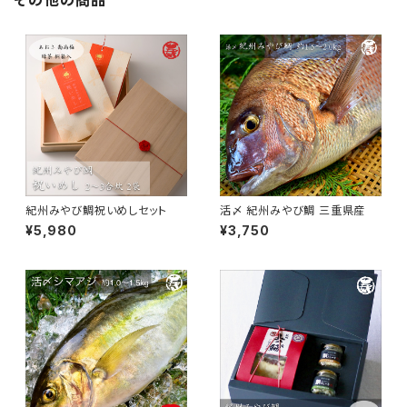
その他の商品
紀州みやび鯛祝いめしセット
活〆 紀州みやび鯛 三重県産
¥5,980
¥3,750