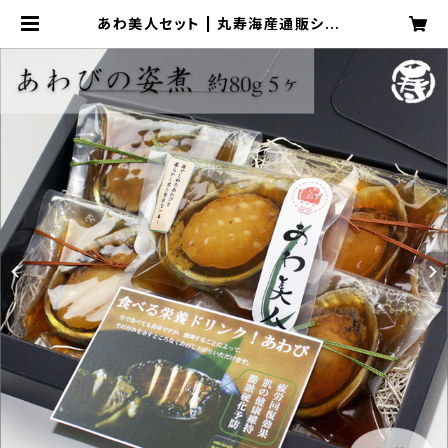
あわ美人セット | 丸寿海産通販ショッ
プ